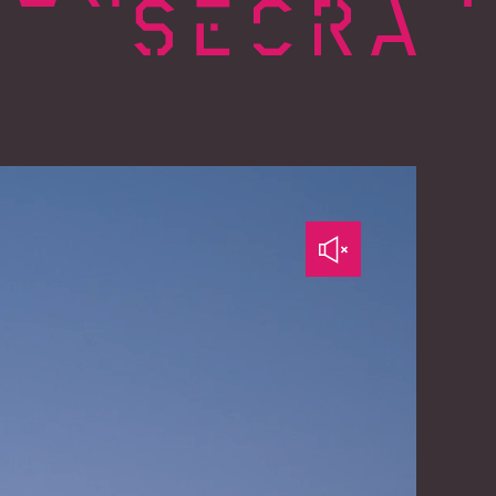
NALES
NS
CE